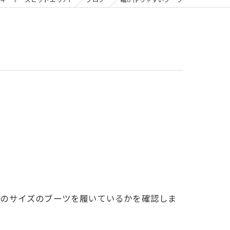
キーヤーズピットエリア1
ブログ
軸が作りやすいブーツ
さのサイズのブーツを履いているかを確認しま