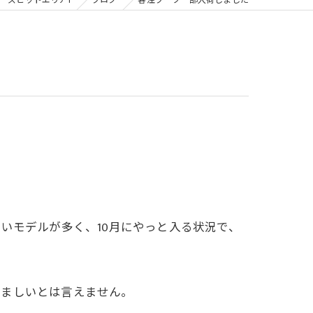
ーズピットエリア1
ブログ
客注ブーツ一部入荷しました
いモデルが多く、10月にやっと入る状況で、
好ましいとは言えません。