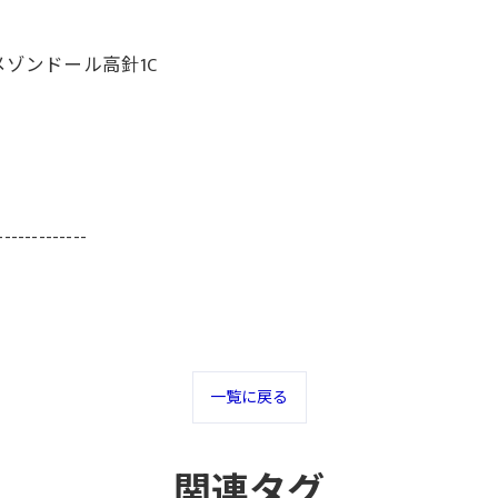
メゾンドール高針1C
-------------
一覧に戻る
関連タグ