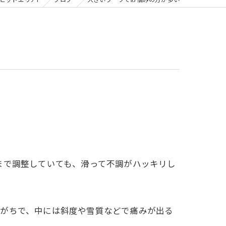
ピットエリア1
ブログ
大きいブーツでお悩みの方が多い
まで調整していても、滑って不調がハッキリし
りがちで、中には斜度や雪質などで痛みが出る