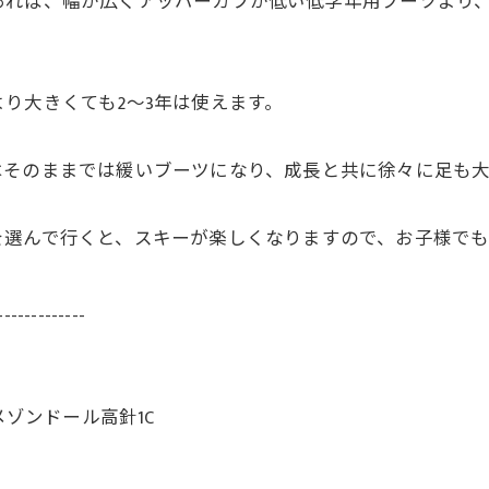
あれば、幅が広くアッパーカフが低い低学年用ブーツより
り大きくても2～3年は使えます。
はそのままでは緩いブーツになり、成長と共に徐々に足も
を選んで行くと、スキーが楽しくなりますので、お子様で
-------------
メゾンドール高針1C