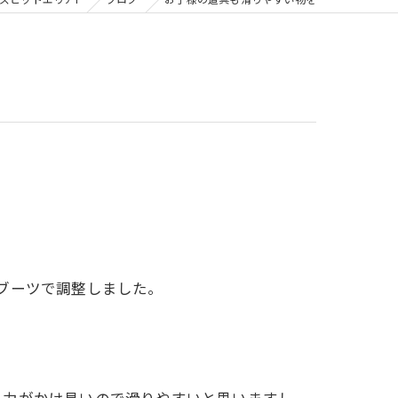
ズピットエリア1
ブログ
お子様の道具も滑りやすい物を
ブーツで調整しました。